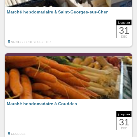
Marché hebdomadaire à Saint-Georges-sur-Cher
jusqu'au
31
DEC
SAINT-GEORGES-SUR-CHER
Marché hebdomadaire à Couddes
jusqu'au
31
DEC
COUDDES