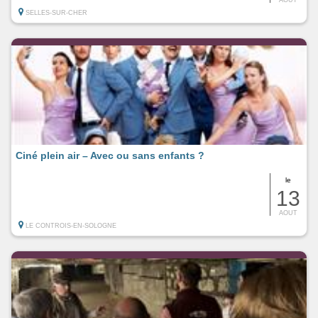
SELLES-SUR-CHER
Ciné plein air – Avec ou sans enfants ?
le
13
AOUT
LE CONTROIS-EN-SOLOGNE