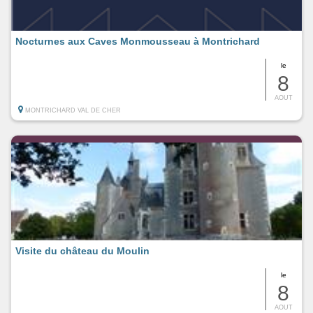
Nocturnes aux Caves Monmousseau à Montrichard
le
8
AOUT
MONTRICHARD VAL DE CHER
Visite du château du Moulin
le
8
AOUT