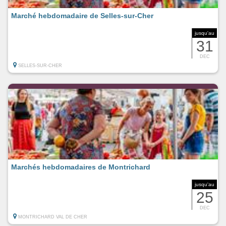
Marché hebdomadaire de Selles-sur-Cher
jusqu'au
31
DEC
SELLES-SUR-CHER
Marchés hebdomadaires de Montrichard
jusqu'au
25
DEC
MONTRICHARD VAL DE CHER