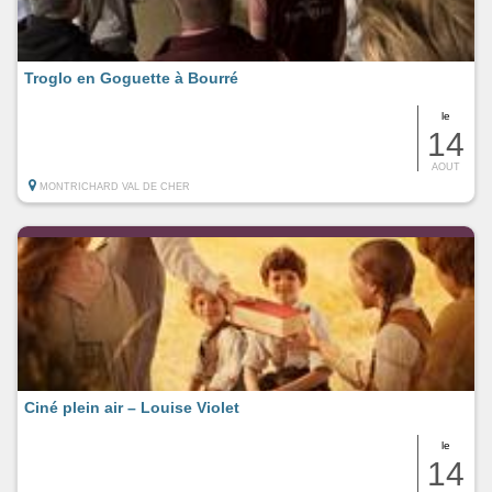
Troglo en Goguette à Bourré
le
14
AOUT
MONTRICHARD VAL DE CHER
Ciné plein air – Louise Violet
le
14