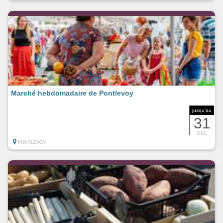
Marché hebdomadaire de Pontlevoy
jusqu'au
31
DEC
PONTLEVOY