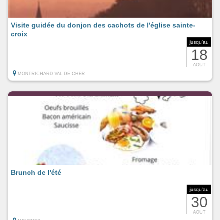
Visite guidée du donjon des cachots de l'église sainte-
croix
jusqu'au
18
AOUT
MONTRICHARD VAL DE CHER
Brunch de l'été
jusqu'au
30
AOUT