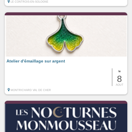
LE CONTROIS-EN-SOLOGNE
Atelier d'émaillage sur argent
le
8
AOUT
MONTRICHARD VAL DE CHER