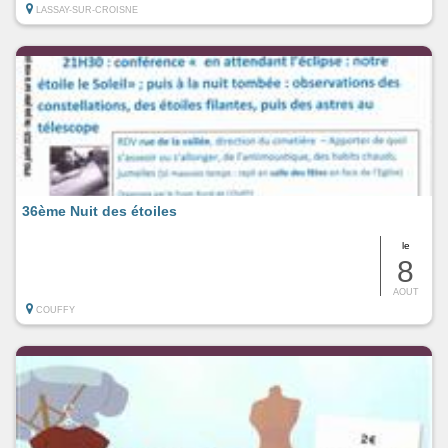
LASSAY-SUR-CROISNE
36ème Nuit des étoiles
le
8
AOUT
COUFFY