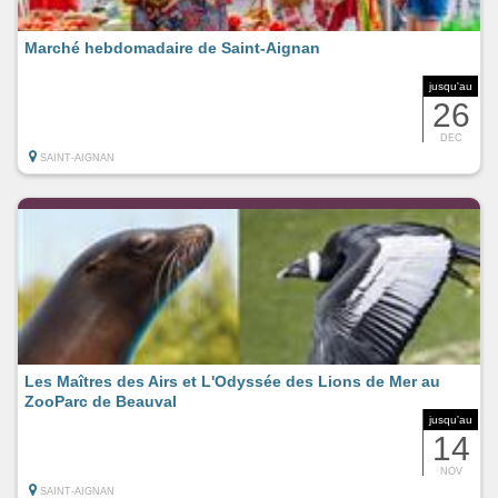
Marché hebdomadaire de Saint-Aignan
jusqu'au
26
DEC
SAINT-AIGNAN
Les Maîtres des Airs et L'Odyssée des Lions de Mer au
ZooParc de Beauval
jusqu'au
14
NOV
SAINT-AIGNAN