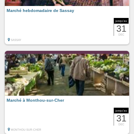
Marché hebdomadaire de Sassay
jusqu'au
31
DEC
SASSAY
Marché à Monthou-sur-Cher
jusqu'au
31
DEC
MONTHOU-SUR-CHER