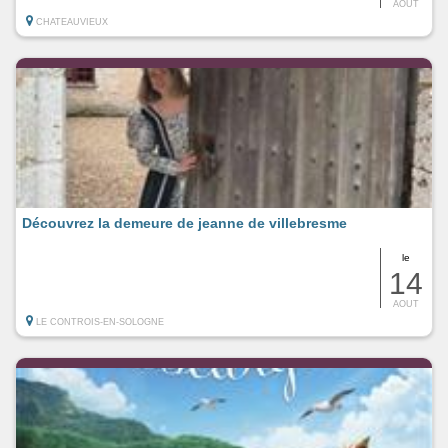
AOUT
CHATEAUVIEUX
Découvrez la demeure de jeanne de villebresme
le
14
AOUT
LE CONTROIS-EN-SOLOGNE