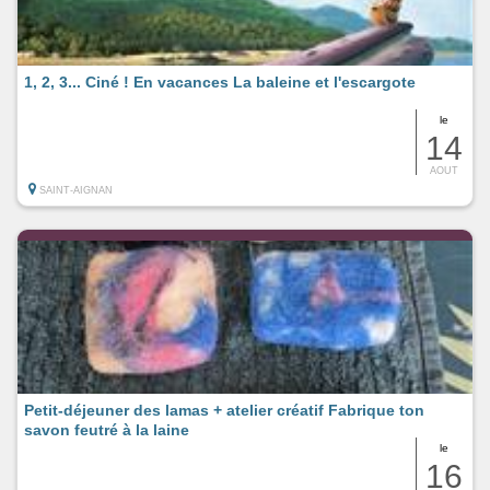
1, 2, 3... Ciné ! En vacances La baleine et l'escargote
le
14
AOUT
SAINT-AIGNAN
Petit-déjeuner des lamas + atelier créatif Fabrique ton
savon feutré à la laine
le
16