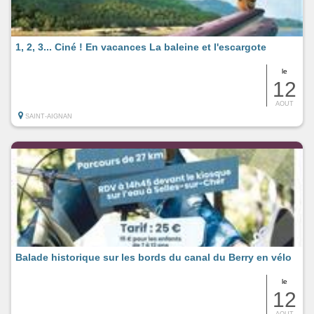
1, 2, 3... Ciné ! En vacances La baleine et l'escargote
le
12
AOUT
SAINT-AIGNAN
Balade historique sur les bords du canal du Berry en vélo
le
12
AOUT